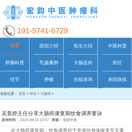
191-5741-6729
首页
医院介绍
医生介绍
中医科普
肿瘤科普
乳腺囊肿
大肠息肉
癌症
结节
肿瘤
在线咨询
来院路线
当前位置：
首页
>
癌症
>
大肠癌
>
吴薏婷主任分享大肠癌康复期饮食调养要诀
发布时间：
2025-06-18 10:57
来源：
宏韵中医
在大肠癌康复期，饮食调养对于患者的身体恢复至关重