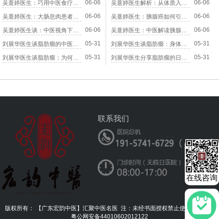
06-06
06-06
吴薏婷医生：巧用中医食疗方，辅助改善大肠息肉体质
吴薏婷医生解析：从体质入手，阻断甲状腺癌演变之路
06-06
06-06
吴薏婷医生：大肠息肉患者饮食避坑与日常养护指南
吴薏婷医生：胰腺癌如何引发全身机能的连锁崩塌
06-06
06-06
吴薏婷医生谈：中医视角下预防甲状腺癌的日常调摄之道
吴薏婷医生：中医解读胰腺癌对消化系统的深层冲击
05-31
05-31
刘展华医生谈脂肪瘤的中医认识与治疗前景
刘展华医生谈脂肪瘤：身体出现这些“软疙瘩”要留心
05-31
05-31
刘展华医生谈脂肪瘤：为何有的软如棉，有的按之痛？
刘展华医生分享脂肪瘤的日常调理与预防复发
联系我们
在线咨询
版权所有： 【广东宏韵中医】汇聚中医名医
注：未经书面授权禁止使用本站信息
粤公网安备44010602012122