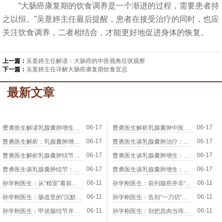
“大肠癌康复期的饮食调养是一个渐进的过程，需要患者持
之以恒。”吴薏婷主任最后提醒，患者在接受治疗的同时，也应
关注饮食调养，二者相结合，才能更好地促进身体的恢复。
上一篇：
吴薏婷主任解读：大肠癌的中医视角症状观察
下一篇：
吴薏婷主任详解大肠癌康复期饮食宜忌
最新文章
06-17
06-17
曹勇医生解读乳腺囊肿增生：身体里的气与水为何会“结块”
曹勇医生解析乳腺囊肿中医疗法：分型论治与内调外养的协同之道
06-17
06-17
曹勇医生解析：乳腺囊肿增生背后的气血密码与生活调养
曹勇医生谈乳腺囊肿治疗：不是只消包块，而是让气血重新流动起来
06-17
06-17
曹勇医生解析乳腺囊肿结节：为何说“不通”比“结块”更可怕
曹勇医生谈乳腺囊肿增生：从中医视角认识身体里的“无形之结”
06-17
06-17
曹勇医生谈乳腺囊肿结节：读懂身体的“预警信号”而非“判决书”
曹勇医生谈乳腺囊肿增生：从经络循行看乳房健康的秘密
06-11
06-11
孙学刚医生：从“精室”看前列腺癌，不仅仅是泌尿系统的病
孙学刚医生：前列腺癌并非“洪水猛兽”，中医视角下的阴实之辨
06-11
06-11
孙学刚医生：肠道里的“沉默杀手”，大肠息肉有哪些蛛丝马迹？
孙学刚医生：告别“一刀切”，中医内外同治化解甲状腺结节
06-11
06-11
孙学刚医生：甲状腺结节并非“绝症”，中医辨证施治有章法
孙学刚医生：别把息肉当痔疮，认清大肠息肉的隐匿症状