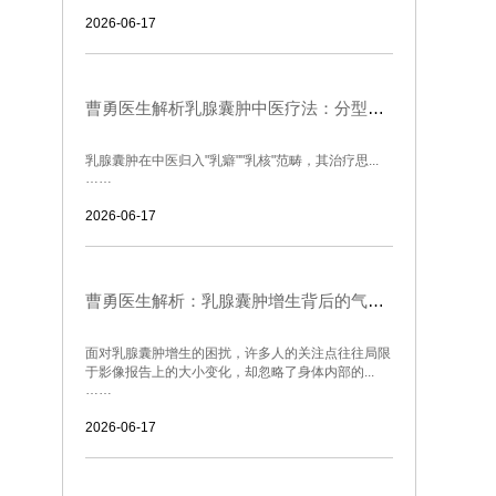
2026-06-17
曹勇医生解析乳腺囊肿中医疗法：分型论治与内调外养的协同之道
乳腺囊肿在中医归入"乳癖""乳核"范畴，其治疗思...
……
2026-06-17
曹勇医生解析：乳腺囊肿增生背后的气血密码与生活调养
面对乳腺囊肿增生的困扰，许多人的关注点往往局限
于影像报告上的大小变化，却忽略了身体内部的...
……
2026-06-17