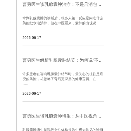
曹勇医生谈乳腺囊肿治疗：不是只消包块，而是让气血重新流动起来
拿到乳腺囊肿的诊断后，很多人第一反应是问吃什么
药能把水泡消掉，但在中医看来，囊肿的出现说...
……
2026-06-17
曹勇医生解析乳腺囊肿结节：为何说“不通”比“结块”更可怕
许多患者在咨询乳腺囊肿结节时，最关心的往往是癌
变的风险，却忽略了背后更深层的健康逻辑。在...
……
2026-06-17
曹勇医生谈乳腺囊肿增生：从中医视角认识身体里的“无形之结”
乳腺囊肿增生是现代女性体检报告中极为常见的诊断