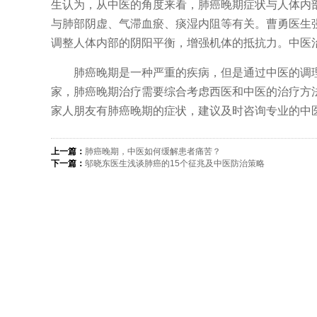
生认为，从中医的角度来看，肺癌晚期症状与人体内
与肺部阴虚、气滞血瘀、痰湿内阻等有关。曹勇医生
调整人体内部的阴阳平衡，增强机体的抵抗力。中医
肺癌晚期是一种严重的疾病，但是通过中医的调理
家，肺癌晚期治疗需要综合考虑西医和中医的治疗方
家人朋友有肺癌晚期的症状，建议及时咨询专业的中
上一篇：
肺癌晚期，中医如何缓解患者痛苦？
下一篇：
邬晓东医生浅谈肺癌的15个征兆及中医防治策略