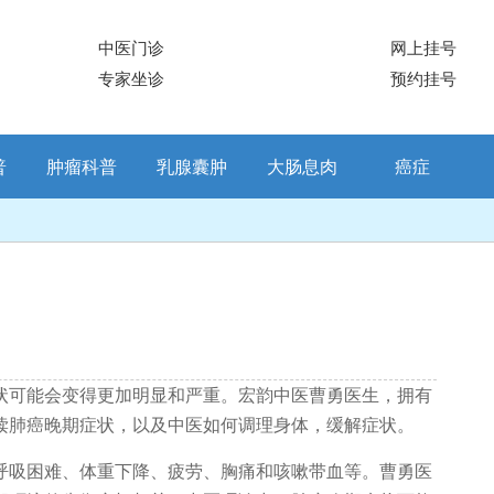
中医门诊
网上挂号
专家坐诊
预约挂号
普
肿瘤科普
乳腺囊肿
大肠息肉
癌症
可能会变得更加明显和严重。宏韵中医曹勇医生，拥有
读肺癌晚期症状，以及中医如何调理身体，缓解症状。
吸困难、体重下降、疲劳、胸痛和咳嗽带血等。曹勇医