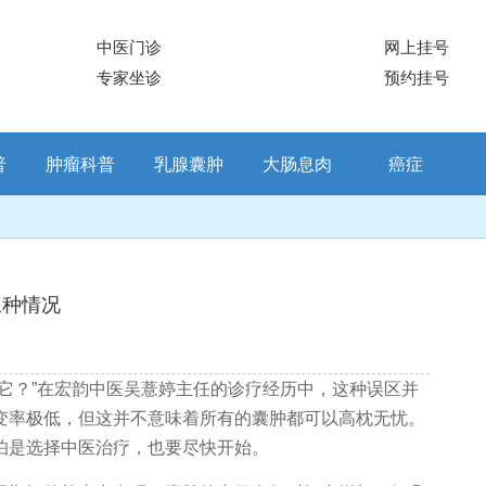
中医门诊
网上挂号
专家坐诊
预约挂号
普
肿瘤科普
乳腺囊肿
大肠息肉
癌症
三种情况
？”在宏韵中医吴薏婷主任的诊疗经历中，这种误区并
变率极低，但这并不意味着所有的囊肿都可以高枕无忧。
怕是选择中医治疗，也要尽快开始。