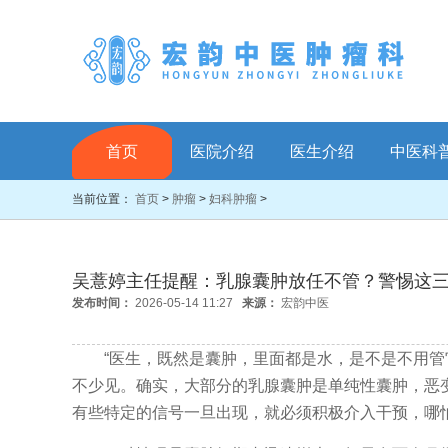
首页
医院介绍
医生介绍
中医科
当前位置：
首页
>
肿瘤
>
妇科肿瘤
>
吴薏婷主任提醒：乳腺囊肿放任不管？警惕这
发布时间：
2026-05-14 11:27
来源：
宏韵中医
“医生，既然是囊肿，里面都是水，是不是不用管它
不少见。确实，大部分的乳腺囊肿是单纯性囊肿，恶
有些特定的信号一旦出现，就必须积极介入干预，哪