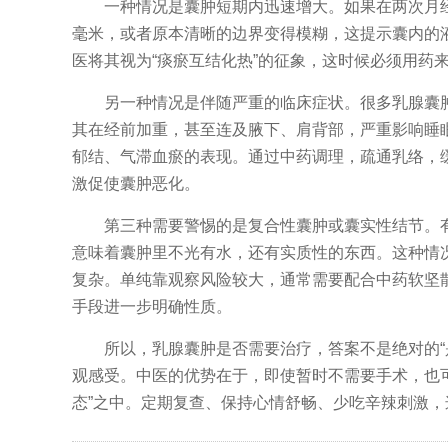
一种情况是囊肿短期内迅速增大。如果在两次月经
毫米，或者原本清晰的边界变得模糊，这提示囊内的
医将其视为“痰瘀互结化热”的征象，这时候必须用药
另一种情况是伴随严重的临床症状。很多乳腺囊肿
其在经前加重，甚至连及腋下、肩背部，严重影响睡
郁结、气滞血瘀的表现。通过中药调理，疏通乳络，
激促使囊肿恶化。
第三种需要警惕的是复合性囊肿或囊实性结节。有些
意味着囊肿里不光有水，还有实质性的东西。这种情况
复杂。单纯靠观察风险较大，通常需要配合中药软坚
手段进一步明确性质。
所以，乳腺囊肿是否需要治疗，答案不是绝对的“是
观感受。中医的优势在于，即使暂时不需要手术，也
态”之中。定期复查、保持心情舒畅、少吃辛辣刺激