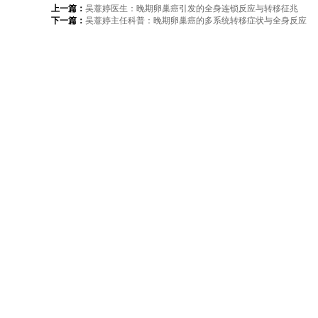
上一篇：
吴薏婷医生：晚期卵巢癌引发的全身连锁反应与转移征兆
下一篇：
吴薏婷主任科普：晚期卵巢癌的多系统转移症状与全身反应