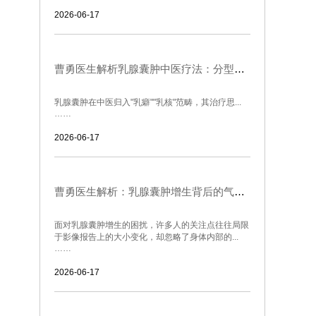
2026-06-17
曹勇医生解析乳腺囊肿中医疗法：分型论治与内调外养的协同之道
乳腺囊肿在中医归入"乳癖""乳核"范畴，其治疗思...
……
2026-06-17
曹勇医生解析：乳腺囊肿增生背后的气血密码与生活调养
面对乳腺囊肿增生的困扰，许多人的关注点往往局限
于影像报告上的大小变化，却忽略了身体内部的...
……
2026-06-17