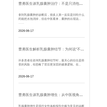
曹勇医生谈乳腺囊肿治疗：不是只消包块，而是让气血重新流动起来
拿到乳腺囊肿的诊断后，很多人第一反应是问吃什么
药能把水泡消掉，但在中医看来，囊肿的出现说...
……
2026-06-17
曹勇医生解析乳腺囊肿结节：为何说“不通”比“结块”更可怕
许多患者在咨询乳腺囊肿结节时，最关心的往往是癌
变的风险，却忽略了背后更深层的健康逻辑。在...
……
2026-06-17
曹勇医生谈乳腺囊肿增生：从中医视角认识身体里的“无形之结”
乳腺囊肿增生是现代女性体检报告中极为常见的诊断