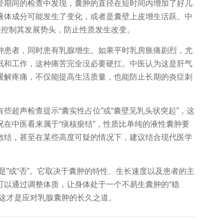
期间的检查中发现，囊肿的直径在短时间内增加了好几
液体成分可能发生了变化，或者是囊壁上皮增生活跃。中
来控制其发展势头，防止性质发生改变。
患者，同时患有乳腺增生。如果平时乳房胀痛剧烈，尤
眠和工作，这种痛苦完全没必要硬扛。中医认为这是肝气
缓解疼痛，不仅能提高生活质量，也能防止长期的炎症刺
超声检查提示“囊实性占位”或“囊壁见乳头状突起”，这
在中医看来属于“痰核瘀结”，性质比单纯的液性囊肿要
散结，甚至在某些高度可疑的情况下，建议结合现代医学
”或“否”。它取决于囊肿的特性、生长速度以及患者的主
可以通过调整体质，让身体处于一个不易生囊肿的“稳
，这才是应对乳腺囊肿的长久之道。