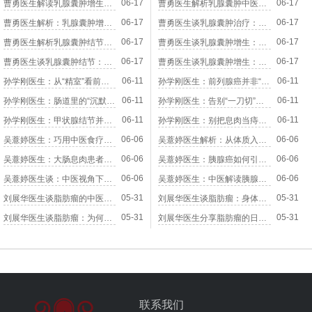
06-17
06-17
曹勇医生解读乳腺囊肿增生：身体里的气与水为何会“结块”
曹勇医生解析乳腺囊肿中医疗法：分型论治与内调外养的协同之道
06-17
06-17
曹勇医生解析：乳腺囊肿增生背后的气血密码与生活调养
曹勇医生谈乳腺囊肿治疗：不是只消包块，而是让气血重新流动起来
06-17
06-17
曹勇医生解析乳腺囊肿结节：为何说“不通”比“结块”更可怕
曹勇医生谈乳腺囊肿增生：从中医视角认识身体里的“无形之结”
06-17
06-17
曹勇医生谈乳腺囊肿结节：读懂身体的“预警信号”而非“判决书”
曹勇医生谈乳腺囊肿增生：从经络循行看乳房健康的秘密
06-11
06-11
孙学刚医生：从“精室”看前列腺癌，不仅仅是泌尿系统的病
孙学刚医生：前列腺癌并非“洪水猛兽”，中医视角下的阴实之辨
06-11
06-11
孙学刚医生：肠道里的“沉默杀手”，大肠息肉有哪些蛛丝马迹？
孙学刚医生：告别“一刀切”，中医内外同治化解甲状腺结节
06-11
06-11
孙学刚医生：甲状腺结节并非“绝症”，中医辨证施治有章法
孙学刚医生：别把息肉当痔疮，认清大肠息肉的隐匿症状
06-06
06-06
吴薏婷医生：巧用中医食疗方，辅助改善大肠息肉体质
吴薏婷医生解析：从体质入手，阻断甲状腺癌演变之路
06-06
06-06
吴薏婷医生：大肠息肉患者饮食避坑与日常养护指南
吴薏婷医生：胰腺癌如何引发全身机能的连锁崩塌
06-06
06-06
吴薏婷医生谈：中医视角下预防甲状腺癌的日常调摄之道
吴薏婷医生：中医解读胰腺癌对消化系统的深层冲击
05-31
05-31
刘展华医生谈脂肪瘤的中医认识与治疗前景
刘展华医生谈脂肪瘤：身体出现这些“软疙瘩”要留心
05-31
05-31
刘展华医生谈脂肪瘤：为何有的软如棉，有的按之痛？
刘展华医生分享脂肪瘤的日常调理与预防复发
联系我们