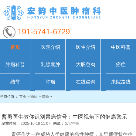
191-5741-6729
首页
医院介绍
医生介绍
中医科普
肿瘤科普
乳腺囊肿
大肠息肉
癌症
结节
肿瘤
在线咨询
来院路线
当前位置：
首页
>
癌症
>
胃癌
>
曹勇医生教你识别胃癌信号：中医视角下的健康警示
发布时间：
2025-10-18 11:07
来源：
宏韵中医
胃癌作为一种威胁人类健康的恶性肿瘤，其早期症状往往